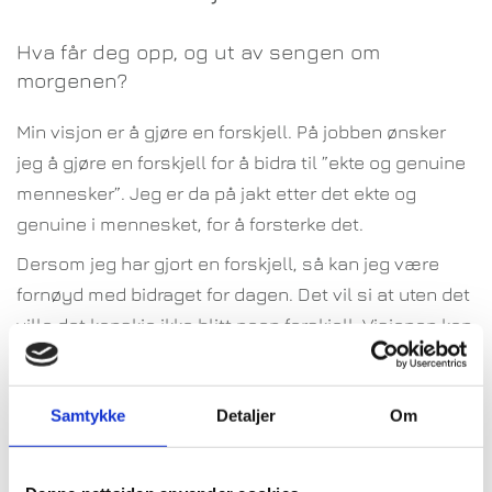
Hva får deg opp, og ut av sengen om
morgenen?
Min visjon er å gjøre en forskjell. På jobben ønsker
jeg å gjøre en forskjell for å bidra til ”ekte og genuine
mennesker”. Jeg er da på jakt etter det ekte og
genuine i mennesket, for å forsterke det.
Dersom jeg har gjort en forskjell, så kan jeg være
fornøyd med bidraget for dagen. Det vil si at uten det
ville det kanskje ikke blitt noen forskjell. Visjonen kan
jeg anvende både på jobben og i privatlivet.
I visjonen, å gjøre en forskjell, ligger det at jeg også
Samtykke
Detaljer
Om
ønsker å bidra til andre enn meg selv, og da kanskje
til noe som er mer enn seg selv. Uten andre, hvem er
vi egentlig da? Jeg mener selvfølgelig at vi har en