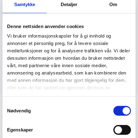
interessert i å utvikle sin personlige kommunikasjon
Samtykke
Detaljer
Om
som et viktig tillegg til eget fag eller øvrige
ferdigheter.
Denne nettsiden anvender cookies
Både som coach og kommunikasjonsrådgiver er min
Vi bruker informasjonskapsler for å gi innhold og
erfaring at det er to problemområder det oftest kan
annonser et personlig preg, for å levere sosiale
handle om på et personlig plan. Det er stress og
mediefunksjoner og for å analysere trafikken vår. Vi deler
relasjoner, og gjerne samtidig. I en hektisk hverdag
dessuten informasjon om hvordan du bruker nettstedet
er det gjerne i kontakten med mennesker rundt oss vi
vårt, med partnerne våre innen sosiale medier,
opplever at det kan toppe seg.
annonsering og analysearbeid, som kan kombinere den
med annen informasjon du har gjort tilgjengelig for dem,
eller som de har samlet inn gjennom din bruk av
tjenestene deres.
Samtykkevalg
Nødvendig
Om foredraget «Personlig
kommunikasjon som verktøy»
Egenskaper