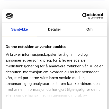
Samtykke
Detaljer
Om
Foredrag
Denne nettsiden anvender cookies
Foredrag blant annet om personligutvikling,
stressmestring, bedre prestasjoner, personlig
Vi bruker informasjonskapsler for å gi innhold og
annonser et personlig preg, for å levere sosiale
kommunikasjon, reduksjon av sykefravær, økt
mediefunksjoner og for å analysere trafikken vår. Vi deler
trivsel og motivasjon.
dessuten informasjon om hvordan du bruker nettstedet
vårt, med partnerne våre innen sosiale medier,
annonsering og analysearbeid, som kan kombinere den
Les mer
med annen informasjon du har gjort tilgjengelig for dem,
eller som de har samlet inn gjennom din bruk av
tjenestene deres.
Samtykkevalg