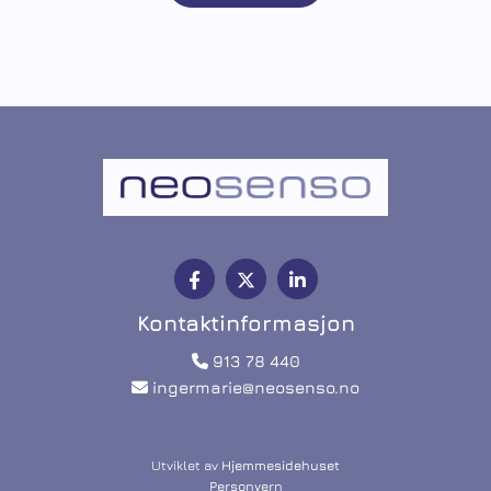
Kontaktinformasjon
913 78 440

ingermarie@neosenso.no

Utviklet av
Hjemmesidehuset
Personvern