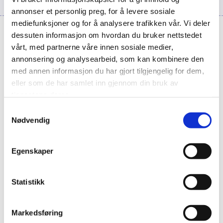
annonser et personlig preg, for å levere sosiale
mediefunksjoner og for å analysere trafikken vår. Vi deler
dessuten informasjon om hvordan du bruker nettstedet
Trening av bevisstheten
vårt, med partnerne våre innen sosiale medier,
annonsering og analysearbeid, som kan kombinere den
Det er relativt enkelt å trene bevisstheten, men det
med annen informasjon du har gjort tilgjengelig for dem,
eller som de har samlet inn gjennom din bruk av
krever innsats over tid for å få en varige positive
tjenestene deres.
endringer. Når vi trener mindfulness, eller
Samtykkevalg
oppmerksomt nærvær, gjør vi det på to måter. Den
Nødvendig
ene er en strukturert eller formell trening, til fast
avsatt tid. Den andre måten er at vi øver oss på
Egenskaper
oppmerksomt nærvær underveis når vi gjør det vi
skal gjøre i løpet av dagen. Eksempelvis at vi virkelig
Statistikk
er til stede når vi spiser, slik at vi opplever smakene
og opplevelsen av maten, i stedet for bare å sluke
den i full fart.
Markedsføring