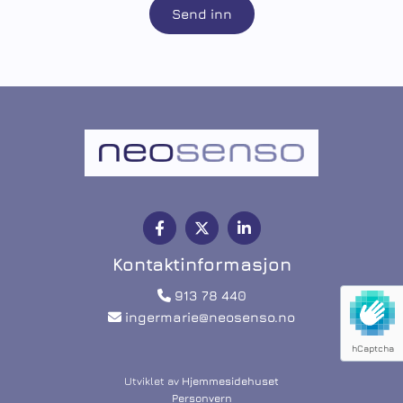
Kontaktinformasjon
913 78 440

ingermarie@neosenso.no

hCaptcha
Utviklet av
Hjemmesidehuset
Personvern