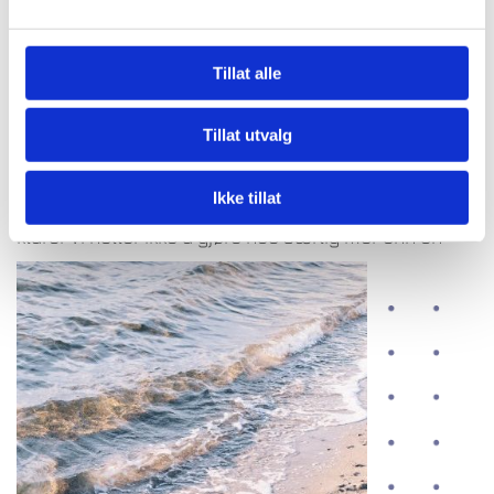
Vi lever i dag mer grenseløst på mange plan i livet
enn vi gjorde kun få år tilbake. Det skaper mange nye
Tillat alle
praktiske muligheter og en annen dynamikk oss
mennesker imellom.
Tillat utvalg
Mentalt og praktisk sett kan vi derfor være både her
og der mye raskere. Fysisk sett kan vi allikevel ikke
Ikke tillat
være på mer enn ett sted av gangen, og mentalt sett
klarer vi heller ikke å gjøre noe særlig mer enn én
ting av gangen på en god måte.