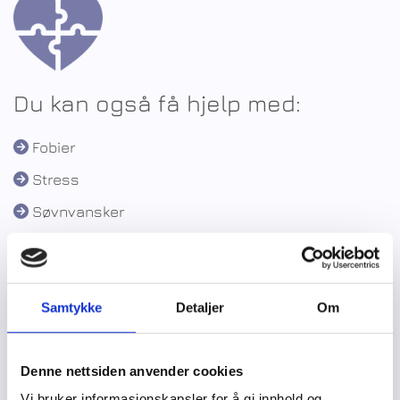
Du kan også få hjelp med:
Fobier

Stress

Søvnvansker

Utbrenthet

Smerte- og utmattelsesproblematikk

Samtykke
Detaljer
Om
Avhengighet

Lav selvtillit eller lav selvfølelse

Denne nettsiden anvender cookies
Prestasjonsangst

Vi bruker informasjonskapsler for å gi innhold og